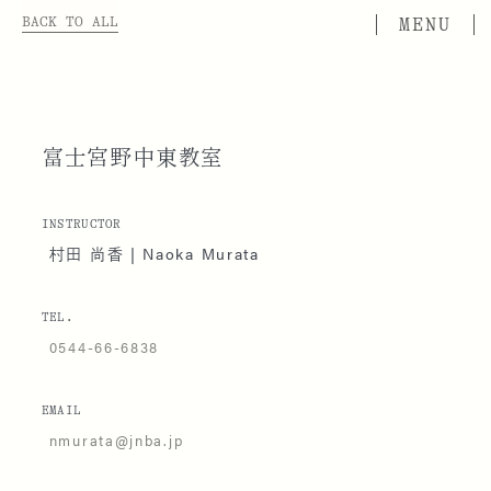
BACK TO ALL
富士宮野中東教室
INSTRUCTOR
村田 尚香 | Naoka Murata
TEL.
0544-66-6838
EMAIL
nmurata@jnba.jp