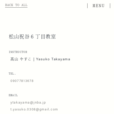
BACK TO ALL
松山祝谷６丁目教室
INSTRUCTOR
高山 やすこ | Yasuko Takayama
TEL.
09077813678
EMAIL
ytakayama@jnba.jp
t.yasuko.0308@gmail.com