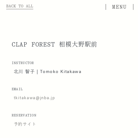
BACK TO ALL
CLAP FOREST 相模大野駅前
INSTRUCTOR
北川 智子 | Tomoko Kitakawa
EMAIL
tkitakawa@jnba.jp
RESERVATION
予約サイト