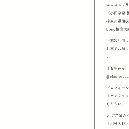
ユニコムプ
（小田急線 
神奈川県相模
bono相模
※施設利用
お車でお越
い。
【お申込み
@clapforest
プロフィー
「ナンタケッ
ください。
✓ ご希望の
「相模大野