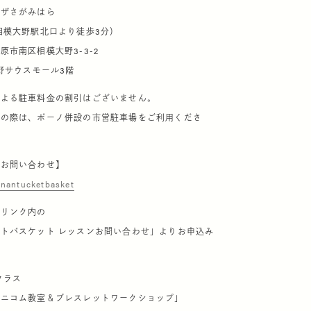
ラザさがみはら
相模大野駅北口より徒歩3分）
原市南区相模大野3-3-2
大野サウスモール3階
による駐車料金の割引はございません。
しの際は、ボーノ併設の市営駐車場をご利用くださ
・お問い合わせ】
.nantucketbasket
ルリンク内の
トバスケット レッスンお問い合わせ」よりお申込み
クラス
ユニコム教室＆ブレスレットワークショップ」