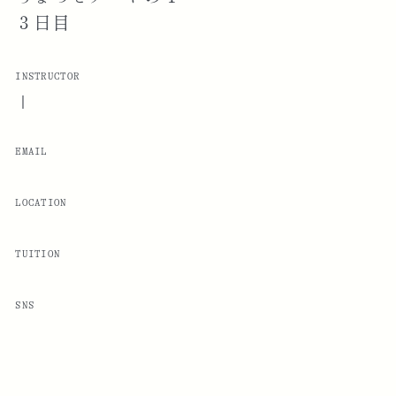
３日目
INSTRUCTOR
|
EMAIL
LOCATION
TUITION
SNS