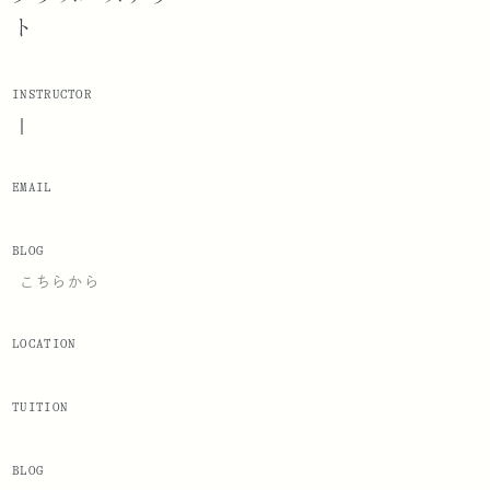
ト
INSTRUCTOR
|
EMAIL
BLOG
こちらから
LOCATION
TUITION
BLOG