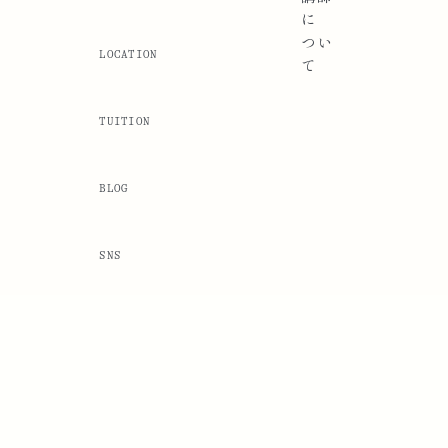
に
つい
LOCATION
て
TUITION
BLOG
SNS