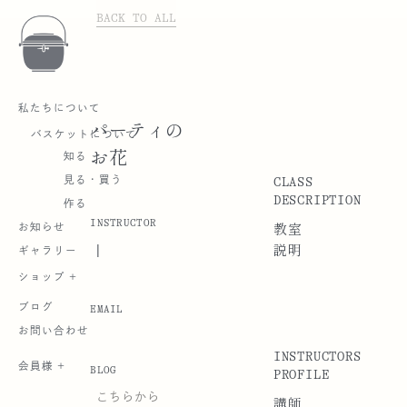
BACK TO ALL
私たちについて
パーティの
バスケットについて
お花
知る
CLASS
見る・買う
DESCRIPTION
作る
INSTRUCTOR
お知らせ
教室
|
説明
ギャラリー
ショップ +
ブログ
EMAIL
お問い合わせ
INSTRUCTORS
会員様 +
BLOG
PROFILE
こちらから
講師