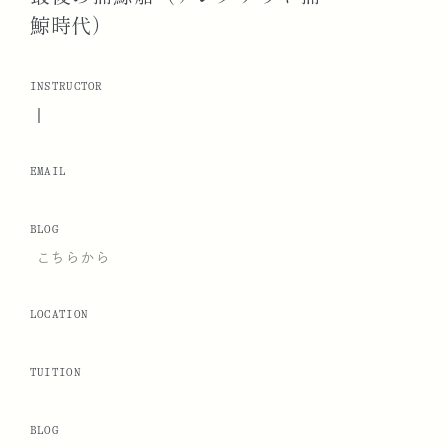
鯨時代）
INSTRUCTOR
|
EMAIL
BLOG
こちらから
LOCATION
TUITION
BLOG