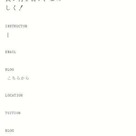
しく！
INSTRUCTOR
|
EMAIL
BLOG
こちらから
LOCATION
TUITION
BLOG