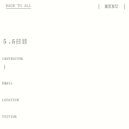
BACK TO ALL
５.5日目
INSTRUCTOR
|
EMAIL
LOCATION
TUITION