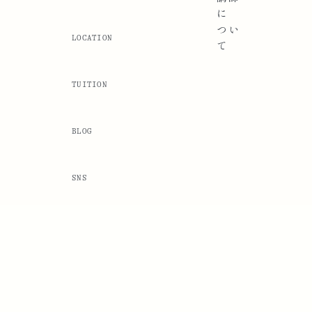
に
つい
LOCATION
て
TUITION
BLOG
SNS