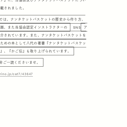
リノ』に、当
協会及びナンタケットバスケットについ
掲載されました。
は、ナンタケットバスケットの歴史から作り方、
動画、また当協会認定インストラクターの
SNS
ア
紹介されています。また、ナンタケットバスケットを
るための本として八代の著書『ナンタケットバスケッ
ー』、『かご伝』も取り上げられています。
非ご一読くださいませ。
rino.jp/cat7/43647