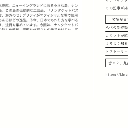
ィア『キナ
ての記事が
特集記事で
八代の制作
カウントが
よりよく知
トストーリ
皆さま、是
https://kina