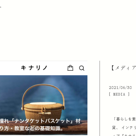
＞
【メディ
2021/06/30
[ MEDIA ]
「暮らしを
貨、
インテ