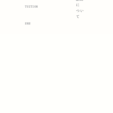
に
TUITION
つい
て
SNS