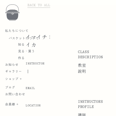
BACK TO ALL
私たちについて
イマイチ：
バスケットについて
イカ
知る
CLASS
見る・買う
DESCRIPTION
作る
INSTRUCTOR
お知らせ
教室
|
説明
ギャラリー
ショップ +
ブログ
EMAIL
お問い合わせ
INSTRUCTORS
会員様 +
LOCATION
PROFILE
講師