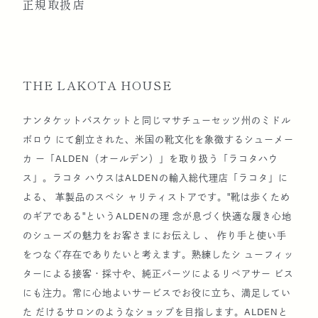
正規取扱店
2009
日本橋三越本店と取引開始
協会設立10周年 “White & Beige Party” を開催
（於：クイーンアリス迎賓館）
THE LAKOTA HOUSE
ナンタケットバスケットと同じマサチューセッツ州のミドル
2010
GrayMist Studio & Shop 代々木上原から南青山
ボロウ にて創立された、米国の靴文化を象徴するシューメー
へ移転。
カ ー「ALDEN（オールデン）」を取り扱う「ラコタハウ
ス」。ラコタ ハウスはALDENの輸入総代理店「ラコタ」に
協会主催展示会『Weave Wave ― Nantucket
よる、 革製品のスペシ ャリティストアです。"靴は歩くため
Basket Exhibition 2010』を開催（於：ホテル日航
のギアである"というALDENの理 念が息づく快適な履き心地
東京 ルーチェマーレ）
のシューズの魅力をお客さまにお伝えし 、 作り手と使い手
をつなぐ存在でありたいと考えます。熟練したシ ューフィッ
ターによる接客・採寸や、純正パーツによるリペアサー ビス
2011
協会主催パーティー “Something Pink Party” 開催
にも注力。常に心地よいサービスでお役に立ち、満足してい
（於：ホテル日航東京 レインボーテラス）
た だけるサロンのようなショップを目指します。ALDENと