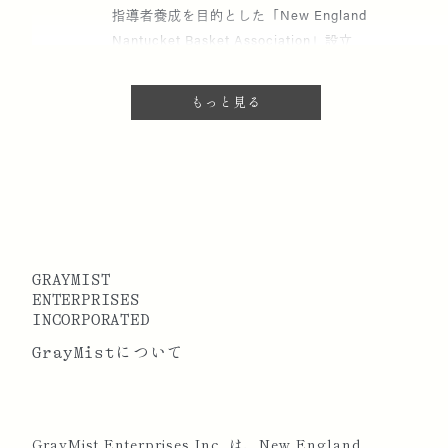
指導者養成を目的とした「New England
Nantucket Basket Association」設立
マサチューセッツ州ケンブリッジ市、ブルックラ
もっと見る
イン市、ベルモント市にてクラスを開講
2005
ナンタケットライトシップ美術館に作品が展示さ
れる
GRAYMIST
ENTERPRISES
2006
ボストンにGrayMist Shops & Studioをオープ
INCORPORATED
ン。ナンタケットバスケット制作教室、材料など
GrayMistについて
を提供、また海をテーマとしたセレクト商品を提
供
GrayMist Enterprises Inc. は、New England