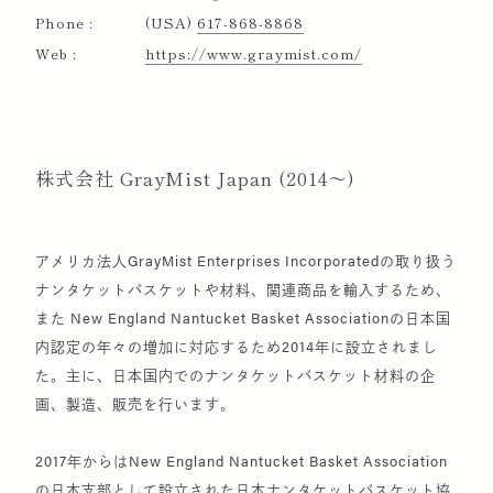
三越日本橋カルチャーサロンにて特別講習会開催
Phone :
(USA)
617-868-8868
Web :
https://www.graymist.com/
2015
ボストン春祭り主催。
日経カルチャーにて「八代江津子 ナンタケット
株式会社 GrayMist Japan (2014～)
セミナー」講演
アメリカ法人GrayMist Enterprises Incorporatedの取り扱う
2016
ナンタケットバスケット美術館 にて「日本のナン
ナンタケットバスケットや材料、関連商品を輸入するため、
タケットバスケット展」“Faraway Islands”-
また New England Nantucket Basket Associationの日本国
Japan-Nantucket の開催を企画、美術館と共に開
内認定の年々の増加に対応するため2014年に設立されまし
催。
た。主に、日本国内でのナンタケットバスケット材料の企
画、製造、販売を行います。
2017
日本ボストン会 幹事就任。
2017年からはNew England Nantucket Basket Association
の日本支部として設立された日本ナンタケットバスケット協