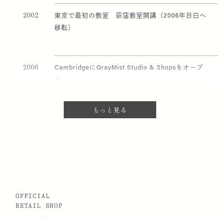
2002
東京で最初の教室 荻窪教室開講（2006年目白へ
移転）
2006
CambridgeにGrayMist Studio & Shopsをオープ
ン
もっと見る
2007
東京・代々木上原にGrayMist Studio & Shopsを
オープン
2008
日本で初めてのナンタケットバスケット展示会
『HERITAGE 伝ふるもの』を開催（於：代々木能
舞台）
OFFICIAL
RETAIL SHOP