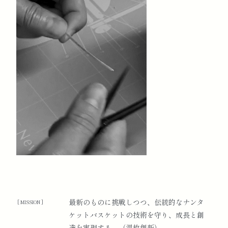
バスケット展示販売会開催（於：鬼怒川金谷ホテ
ル）
2018
バスケット作家 Nap Plank 氏特別講習会を東京お
よび京都で開催
2019
New England Nantucket Basket Association 設
立20周年を記念し綱町三井倶楽部にて祝賀パーテ
ィーを開催
東京都美術館「21世紀アートボーダレス展」出展
最新のものに挑戦しつつ、伝統的なナンタ
[ MISSION ]
協会設立20周年京都ボストン姉妹都市60周年記念
ケットバスケットの技術を守り、成長と創
ナンタケットバスケット展示会 『つたふるもの
造を実現する。（温故創新）