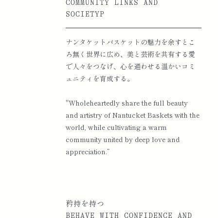
COMMUNITY LINKS AND
SOCIETYP
2024
帝国ホテルプラザ閉館に伴い、店舗を四谷へ移転
し「GrayMist 四谷」をオープン。
ナンタケットバスケットの魅力を余すとこ
ろ無く世界に広め、美と芸術を共有する愛
で人々をつなげ、心を通わせる温かいコミ
ュニティを育成する。
"Wholeheartedly share the full beauty
and artistry of Nantucket Baskets with the
world, while cultivating a warm
community united by deep love and
appreciation.”
矜持を持つ
BEHAVE WITH CONFIDENCE AND