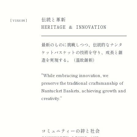
KAGARIBI』出展
伝統と革新
[ VISION ]
2022
帝国ホテルプラザに店舗「GrayMist 帝国ホテルプ
HERITAGE & INNOVATION
ラザ」をオープン
最新のものに挑戦しつつ、伝統的なナンタ
協会主催展示会『軽井沢展示会』を開催（於：軽
ケットバスケットの技術を守り、成長と創
井沢プリンスホテル）
造を実現する。（温故創新）
2022 ヨコハマフローティングヨットショー出展
"While embracing innovation, we
preserve the traditional craftsmanship of
大丸神戸店と取引開始
Nantucket Baskets, achieving growth and
creativity.”
2023
協会主催パーティー “White & Beige, and Blue! in
Imperial Hotel Tokyo ~2023 みんなとまたあえる
～” 開催（於：帝国ホテル）
コミュニティーの絆と社会