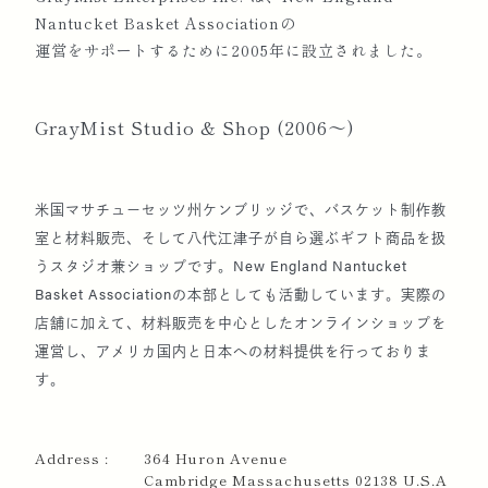
2008
集英社より『時を編む ナンタケットバスケッ
Nantucket Basket Associationの
ト』を出版。バスケットの歴史、成り立ち、そし
運営をサポートするために2005年に設立されました。
てナンタケット島を紹介する。（2014年、改訂版
出版）
GrayMist Studio & Shop (2006～)
2010
フォーシーズンズホテル椿山荘 東京にて特別講座
米国マサチューセッツ州ケンブリッジで、バスケット制作教
開催
室と材料販売、そして八代江津子が自ら選ぶギフト商品を扱
うスタジオ兼ショップです。New England Nantucket
Basket Associationの本部としても活動しています。実際の
2013
被災地援助グループ TEWASSAを主宰。「東北
店舗に加えて、材料販売を中心としたオンラインショップを
大震災を忘れない、できるところからサポートし
運営し、アメリカ国内と日本への材料提供を行っておりま
ていく」をモットーに活動中
す。
ボストン日本商業会、JAPAN BUSINESS
BUREAU OF BOSTON President就任
Address :
364 Huron Avenue
Cambridge Massachusetts 02138 U.S.A