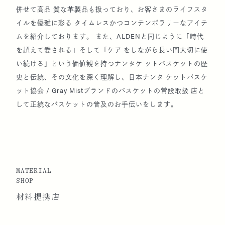
併せて高品 質な革製品も扱っており、お客さまのライフスタ
イルを優雅に彩る タイムレスかつコンテンポラリーなアイテ
2012
インストラクター作品展示会『Heritage 伝ふるも
ムを紹介しております。 また、ALDENと同じように「時代
の II』を開催（於：京都祇園茶屋「一力亭」）
を超えて愛される」そして「ケア をしながら長い間大切に使
い続ける」という価値観を持つナンタケ ットバスケットの歴
史と伝統、その文化を深く理解し、日本ナンタ ケットバスケ
2013
協会主催サマーパーティーを開催（於：東京ディ
ット協会 / Gray Mistブランドのバスケットの常設取扱 店と
ズニーシー）
して正統なバスケットの普及のお手伝いをします。
2014
協会主催展示会『Heritage 伝ふるもの III』を開
催（於：京都大徳寺・ハイアットリージェンシー
京都）
MATERIAL
SHOP
材料提携店
2015
ナンタケットバスケットと歴史の総合展示
『Weave Wave II』開催（於：ホテル日航東京 ル