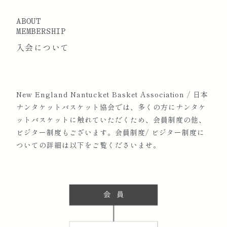
ダレス展2019」にて「参議院議員 北村賞」受賞。
ABOUT
MEMBERSHIP
入会について
2020
コピーライター・小説家・構成作家・ライターと
して活躍する紙本櫻士氏のラジオ番組『起業でご
はん！！』に遠隔出演。
New England Nantucket Basket Association / 日本
自身のポッドキャスト番組「ナンテコッタナンタ
ナンタケットバスケット協会では、多くの方にナンタケ
ケット」の配信スタート。
ットバスケットに触れていただくため、会員制度の他、
ビジター制度もございます。会員制度/ ビジター制度に
海に関わる環境、哲学、文化、ライフスタイルを
ついての詳細は以下をご覧くださいませ。
紹介する雑誌『Sea Dream（シードリーム）』に
記事が掲載。
2021
女性誌 『CREA』 2021年夏号にバスケット掲載。