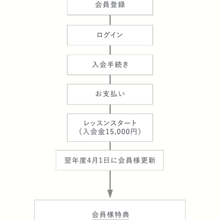
ライフスタイルメディア『キナリノ』に記事が掲
載。
一般社団法人GLOBAL JAPAN FESTIVAL
FEDERATION の副代表理事 に就任し、日本ブラ
ンドの更なる理解と普及、発展のため、全世界で
開催される日本の催事を支援に注力。
ライフスタイルキューレターとして世界中から探
し出したとっておきの
”つたふるもの”をご紹介する「つたふるものシリ
ーズ」プロジェクト開始。
ポッドキャスト番組『1%の情熱物語』へゲスト出
演。
2023
ナンタケット島Whaling Museum（捕鯨博物館）