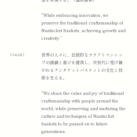
IV』を開催（於：京都 長楽館・建仁寺両足院）
"While embracing innovation, we
preserve the traditional craftsmanship of
2020
GINZA SIXと取引開始
Nantucket Baskets, achieving growth and
creativity.”
ポッドキャスト番組「ナンテコッタナンタケッ
ト」の配信をスタート
世界の人々に、伝統的なクラフトマンシッ
[ VALUE ]
プの価値と喜びを提供し、次世代に受け継
がれるナンタケットバスケットの文化と技
2021
ゑり善主催展示会出展（於：京都・今熊野観音
術を支える。
寺）
"We share the value and joy of traditional
協会主催展示会『New England Nantucket
craftsmanship with people around the
Basket Association Karuizawa Exhibition』開催
world, while preserving and nurturing the
（於：軽井沢万平ホテル）
culture and techniques of Nantucket
baskets to be passed on to future
東京都美術館『21世紀アートボーダレス展 篝火
generations.