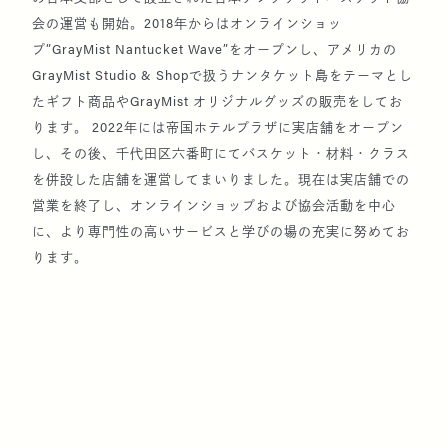
「日本ナンタケットバスケット協会」を設立。
会の運営も開始。2018年からはオンラインショッ
プ”GrayMist Nantucket Wave”をオープンし、アメリカの
クルーズ船「飛鳥II」（シンガポールーホーチミ
GrayMist Studio & Shopで扱うナンタケット島をテーマとし
ン）にてレクチャーおよび講習会を開催。
たギフト商品やGrayMist オリジナルグッズの販売をしてお
ります。 2022年には帝国ホテルプラザに実店舗をオープン
し、その後、千代田区六番町にてバスケット・材料・クラス
2018
世界一周クルーズ「飛鳥II」にて一部の区間（ダ
を併設した店舗を運営してまいりました。現在は実店舗での
ブリンーボストン）に乗船し、レクチャーおよび
営業を終了し、オンラインショップおよび協会活動を中心
講習会を開催。
に、より専門性の高いサービスと学びの場の充実に努めてお
ります。
2019
２冊目となる著書『かご伝 ナンタケットバスケッ
ト』を小学館より出版。
3冊目となる著書『The Nantucket Basket
Story』をK&M企画室より出版。
東京都美術館にて開催された「21世紀アートボー