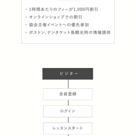
にて
「From Faraway Island for Far Away Island and
Beyond」と題した講演会に登壇
Whaling Museum（捕鯨博物館）に作品が展示
KBS京都ラジオ『さらピン！キョウト』にゲスト
出演
『週刊現代』（834・35号(8/26・9/2合併号)の
「私の住まい」にて自宅紹介記事が掲載
2024
New England Nantucket Basket Association /
日本ナンタケットバスケット協会 会長に就任