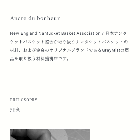
ーチェマーレ）
Ancre du bonheur
2016
ナンタケットライトシップバスケット美術館に
New England Nantucket Basket Association / 日本ナンタ
て、日本のナンタケットバスケット展 『Faraway
ケットバスケット協会が取り扱うナンタケットバスケットの
Islands -Japan-Nantucket』の開催を企画、美術
材料、および協会のオリジナルブランドであるGrayMistの商
館と共催
品を取り扱う材料提携店です。
銀座三越と取引開始
福岡岩田屋本店と取引開始
2017
「日本ナンタケットバスケット協会」設立
PHILOSOPHY
理念
伊勢丹新宿店と取引開始
協会主催パーティー『Cruise!』開催（於：東京・
銀座 BVLGARI）