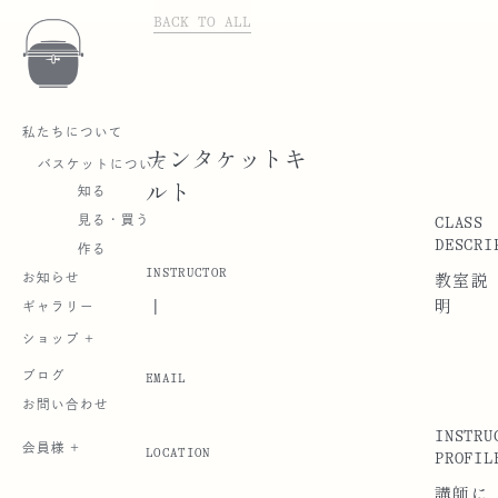
BACK TO ALL
私たちについて
ナンタケットキ
バスケットについて
ルト
知る
CLASS
見る・買う
DESCRI
作る
INSTRUCTOR
お知らせ
教室説
|
明
ギャラリー
ショップ +
ブログ
EMAIL
お問い合わせ
INSTRU
会員様 +
LOCATION
PROFIL
講師に