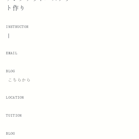
ト作り
INSTRUCTOR
|
EMAIL
BLOG
こちらから
LOCATION
TUITION
BLOG