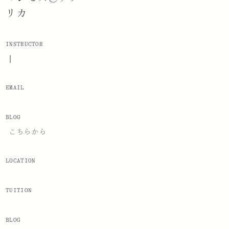
リカ
INSTRUCTOR
|
EMAIL
BLOG
こちらから
LOCATION
TUITION
BLOG