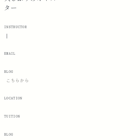
ター
INSTRUCTOR
|
EMAIL
BLOG
こちらから
LOCATION
TUITION
BLOG