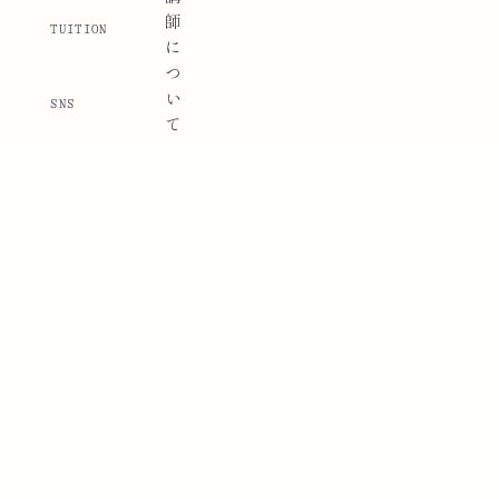
師
TUITION
に
つ
い
SNS
て