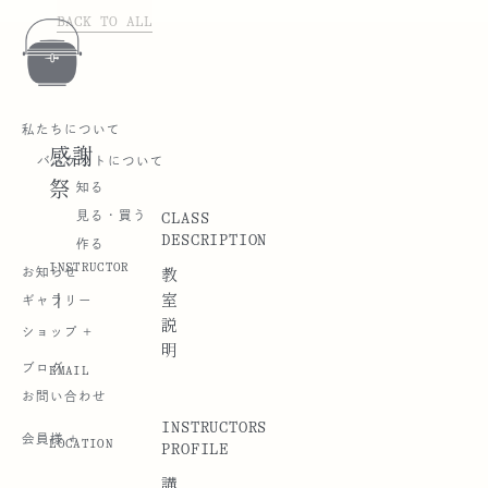
BACK TO ALL
私たちについて
感謝
バスケットについて
祭
知る
CLASS
見る・買う
DESCRIPTION
作る
INSTRUCTOR
お知らせ
教
|
室
ギャラリー
説
ショップ +
明
ブログ
EMAIL
お問い合わせ
INSTRUCTORS
会員様 +
LOCATION
PROFILE
講