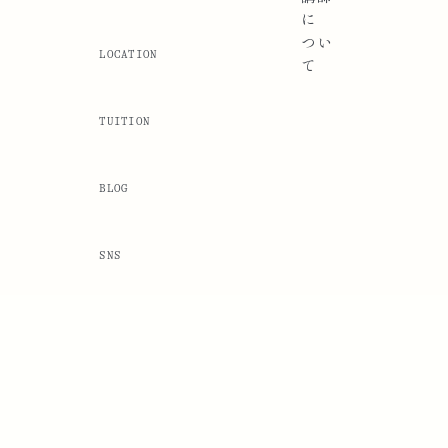
に
つい
LOCATION
て
TUITION
BLOG
SNS