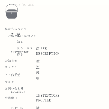
BACK TO ALL
私たちについて
紅葉
バスケットについて
知る
CLASS
見る・買う
INSTRUCTOR
DESCRIPTION
作る
|
お知らせ
教
室
ギャラリー
説
ショップ +
EMAIL
明
ブログ
お問い合わせ
LOCATION
INSTRUCTORS
会員様 +
PROFILE
講
TUITION