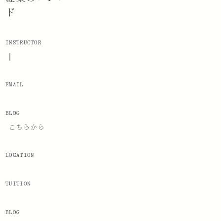
ド
INSTRUCTOR
|
EMAIL
BLOG
こちらから
LOCATION
TUITION
BLOG