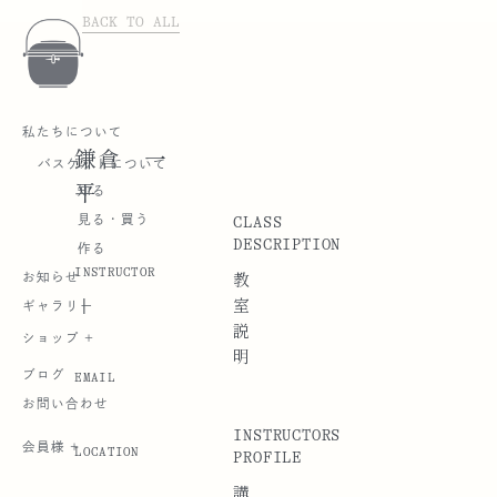
BACK TO ALL
私たちについて
鎌倉 一
バスケットについて
平
知る
CLASS
見る・買う
DESCRIPTION
作る
INSTRUCTOR
お知らせ
教
|
室
ギャラリー
説
ショップ +
明
ブログ
EMAIL
お問い合わせ
INSTRUCTORS
会員様 +
LOCATION
PROFILE
講