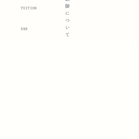
師
TUITION
に
つ
い
SNS
て