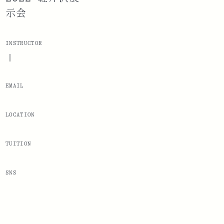
示会
INSTRUCTOR
|
EMAIL
LOCATION
TUITION
SNS