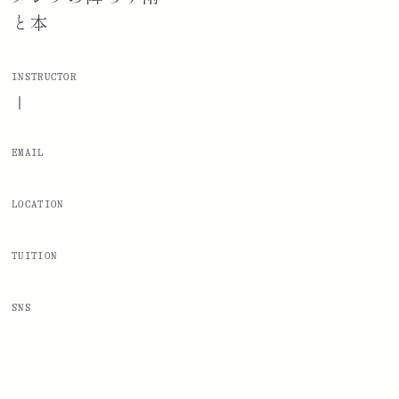
と本
INSTRUCTOR
|
EMAIL
LOCATION
TUITION
SNS