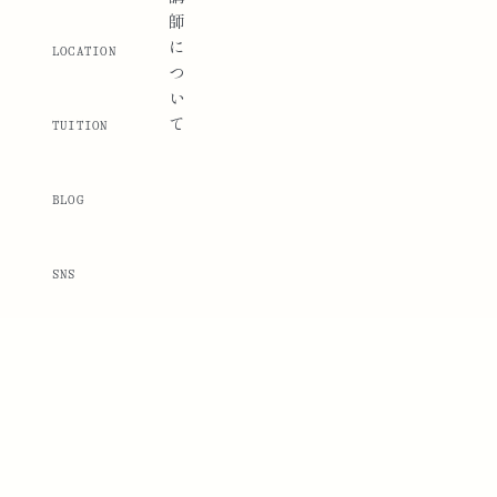
師
に
LOCATION
つ
い
て
TUITION
BLOG
SNS