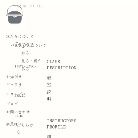
BACK TO ALL
私たちについて
Japan
バスケットについて
知る
CLASS
見る・買う
INSTRUCTOR
DESCRIPTION
作る
|
お知らせ
教
室
ギャラリー
説
ショップ +
EMAIL
明
ブログ
お問い合わせ
BLOG
INSTRUCTORS
こちらか
会員様 +
PROFILE
ら
講