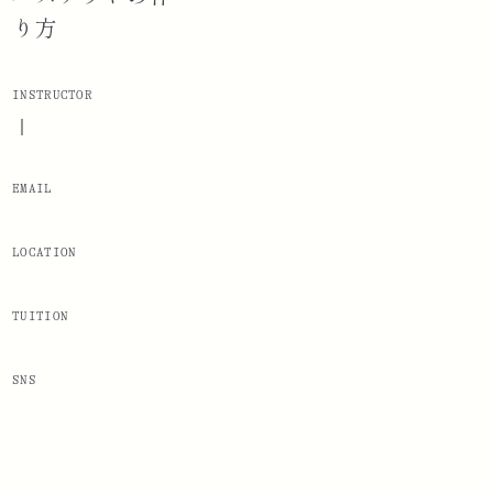
り方
INSTRUCTOR
|
EMAIL
LOCATION
TUITION
SNS