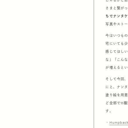
しゃるかと
さまと繋が
ちでナンタ
写真やスト
今はいつも
宅にいても
感じてほし
な」「こん
が増えると
そして今回
にと、ナン
塗り絵を用
ど全部で11
す。
・
Humpback