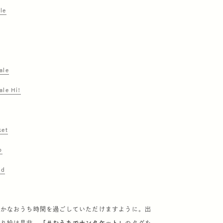
le
ale
le Hi!
ket
p
nd
豊かなおうち時間を過ごしていただけますように。出