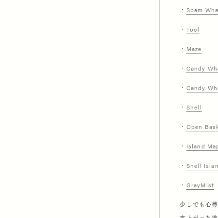
・
Spam Wha
・
Tool
・
Maze
・
Candy Wh
・
Candy Wha
・
Shell
・
Open Bas
・
Island Ma
・
Shell Isla
・
GrayMist
少しでも心