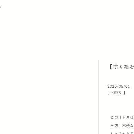
＞
【塗り絵
2020/05/01
[ NEWS ]
この１ヶ月
た方、不便