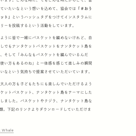
思います。こんな時に、でもこんな時だからこそ、皆
っていたいなという想いを込めて、協会では
「＃おう
ケット」
というハッシュタグをつけてインスタラムに
ーリーを投稿するという活動をしています。
のように皆で一緒にバスケットを編めないけれど、自
少しでもナンタケットバスケットをナンタケット島を
い、そして「みんなもバスケットを編んでいるんだ
な使い方もあるのね」と一体感を感じて楽しみの瞬間
いいなという気持ちで提案させていただいています。
、大人の方も子どもたちにも楽しんでいただけるよう
タケットバスケット、ナンタケット島をテーマにした
意しました。バスケットやクジラ、ナンタケット島な
種類。下記のリンクよりダウンロードしていただけま
 Whale